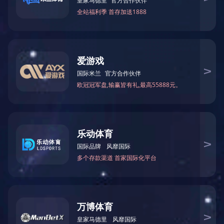
一年来，集团不断加大研发投入，不断完善研发设施，
积极开展产学研合作，在创新平台认定，各类荣誉申报方
面捷报频传。玉龙公司今年获得“山东省制造业单项冠
军”“山东省瞪羚企业”“山东省专精特新企业”“高新技术企
业”等荣誉称号。龙德公司在已取得“国家级专精特新小巨
人企业”“高新技术企业”“山东省制造业单项冠军”“山东省瞪
羚企业”“山东省质量标杆企业”的基础上，先后获批“汽车滤
纸山东省工程研究中心”“山东省一企一技术研发中心”“山东
省工业设计中心”多个省级研发平台，一人获评“泰山产业
领军人才”，两人取得高级工程师技术职称。集团已拥有各
类专利90余项，掌握高端特种纸、汽车滤纸的核心技术，
为企业的可持续健康发展打下了坚实的基础。
2024年，将是万豪集团发展史上的关键之年。全球经济
下行的压力还在持续，但富有创造力、生命力，竞争力的
企业一定会有更大的发展空间。因此，我们要牢牢把握“洞
悉市场、把握节点、练好内功”的工作要点，坚持以市场为
导向，以发展为主线，以提高经济效益为中心，强化基础