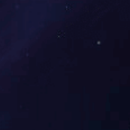
塞舌尔网友
关于我们
公司概况
公司场景
公司生产线
资质荣誉
企业文化
产品中心
食品级包装用纸系列
工业滤纸系列
医疗用纸系列